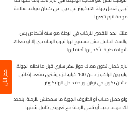
التوقيت مش هو الحاجة الوحيدة اللي لازم تاخد بالك منها لما
تيجي تعمل جولة هليكوبتر في دبي، في كمان قواعد سلامة
مهمة لازم تتبعها.
مثلاً، الحد الأقصى للركاب في الرحلة هو ستة أشخاص بس،
والست الحامل مش مسموح لها تجرب الرحلة دي إلا لو معاها
شهادة طبية بتأكد إنها آمنة ليها.
لازم كمان تكون معاك جواز سفر ساري قبل ما تطلع الجولة،
احجز الأن
ولو وزن الراكب زاد عن 100 كيلو، لازم يشتري مقعد إضافي
عشان يكون في توازن وراحة داخل الهليكوبتر.
ولو حصل ضباب أو الظروف الجوية ما سمحتش بالرحلة، بنحدد
لك موعد جديد أو نلغي الرحلة مع تعويض كامل بثمنها.