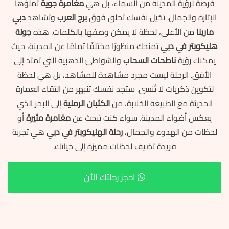
فرصة لرؤية المدينة من السماء، بل هي
مغامرة جوية
تملؤها
الإثارة والجمال. تخيل نفسك تحلق فوق
برج العرب
وتشاهد
دبي
مارينا
من الأعلى، لحظة لا يمكن وصفها بالكلمات. هذه
جولة
هليكوبتر في دبي
تمنحك منظورًا مختلفًا تمامًا عن المدينة، حيث
يمكنك رؤية
ناطحات السحاب
والشواطئ الذهبية التي تمتد إلى
الأفق. الرحلة ليست مجرد مشاهدة للمشاهد، بل هي لحظة
لتكوين ذكريات لا تُنسى. ستجد نفسك تنبهر من التقاء العمارة
الحديثة مع الطبيعة الخلابة، من
الكثبان الرملية
إلى البحر الذي
يعكس أضواء المدينة. سواء كنت تبحث عن
مغامرة مثيرة
أو
لحظات من الهدوء والجمال،
رحلة الهليكوبتر في دبي
هي تجربة
فريدة تضيف لحظات مميزة إلى حياتك.
احجز رحلتك الأن