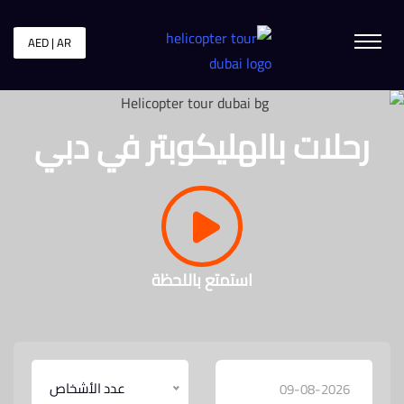
AED | AR
رحلات بالهليكوبتر في دبي
استمتع باللحظة
عدد الأشخاص