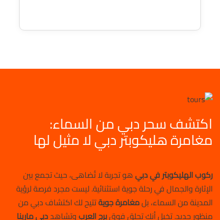
اكتشف سحر دبي من السماء:
مغامرة هليكوبتر دبي لا مثيل لها
ركوب الهليكوبتر في دبي
هو تجربة لا تُضاهى، حيث تجمع بين
الإثارة والجمال في رحلة جوية استثنائية. ليست مجرد فرصة لرؤية
المدينة من السماء، بل
مغامرة جوية
تتيح لك اكتشاف دبي من
منظور جديد. تخيل أنك تحلق فوق
برج العرب
وتشاهد
دبي مارينا