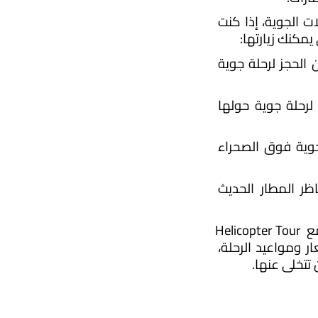
تضم دبي العديد من الأنشطة التي يمكنك الاستمتاع بالقيام بها، بما في ذلك الرحلات الجوية، إذا كنت 
مكنك زيارتها:
 تعتبر جزيرة النخلة واحدة من أجمل المعالم السياحية في دبي، ويمكن الحجز لرحلة جوية 
 تعتبر مارينا دبي منطقة جذب سياحي شهيرة في دبي، ويمكن الحجز لرحلة جوية حولها 
 تشتهر الصحراء الإماراتية بجمالها وتراثها، ويمكن الحجز لرحلة جوية فوق الصحراء 
 يمكن حجز رحلة جوية حول مطار دبي الدولي للاستمتاع بمناظر المطار الحديث 
فإذا كنت تبحث عن رحلة جوية في دبي خيالية ومثيرة للإعجاب، لا تتردد في التواصل مع Helicopter Tour 
Dubai، لإخبارك بكل خدمات الرحلة ولتقوم بالاطلاع بكل أريحية على تفاصيل وأسعار ومواعيد الرحلة، 
تتخلى عنها. 