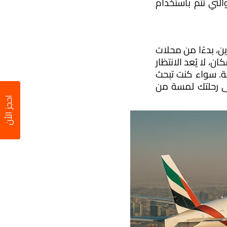
تبدأ رحلة السفر في دبي بعملية التحقق من الهوية وإجراءات الأمن في المطار، والتي تتم باستخدام 
يوفّر مطار دبي الدولي باقة متنوعة من المرافق المصممة لتلبية احتياجات المسافرين، بدءًا من محلات 
البيع بالتجزئة الفاخرة إلى المطاعم والمقاهي التي تُرضي جميع الأذواق. في هذا المكان، لا يُعد الانتظار 
عبئًا، بل فرصة للاستمتاع بتجربة تسوّق مميزة أو تناول وجبة لذيذة وسط أجواء راقية. سواء كنت تبحث 
عن هدية فاخرة، أو مجرد فنجان قهوة قبل الرحلة، فإن كل شيء هنا يضفي على رحلتك لمسة من 
احجز الأن