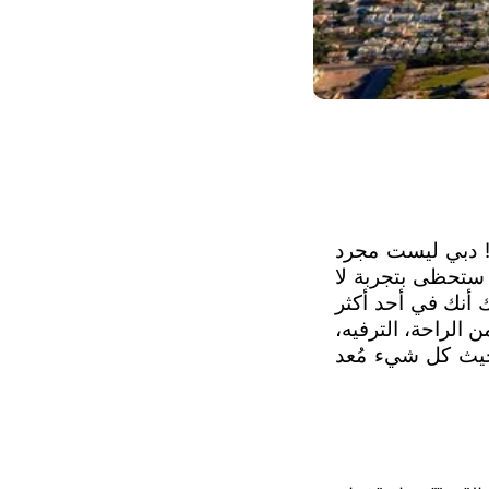
إذا كنت تنوي خوض تجربة الطيران في سماء دبي، فاستعد لرحلة تفوق الخيال! دبي ليست مجرد 
مدينة، بل عالم متكامل ينبض بالحياة، حيث يلتقي الترف بالتطور في كل زاوية. ستحظى بتجربة لا 
تشبه سواها، لأن هذه المدينة تعرف كيف تبهر زوّارها. من لحظة وصولك، ستدرك أنك في أحد أكثر 
المطارات حداثة في العالم، مطار دبي الدولي – تحفة هندسية تقدم مزيجاً فريداً من الراحة، الترفيه، 
والدقة في كل تفصيل. هنا، لا تقتصر الرحلة على الطائرة، بل تبدأ من الأرض، حيث كل شيء مُعد 