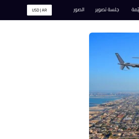
ّمة
جلسة تصوير
الصور
USD | AR