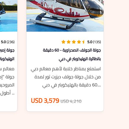
بتجربة مليئة بالمرح ، حيث تستكشف
الهندسة ال...
USD 225
USD 264
5.0
(135)
بالطائرة الهليكوبتر في د
استمتع بمناظر خلابة
من خلال جولة جولف د
60 دقيقة بالهليكوبتر في دبي....
SD 4,210