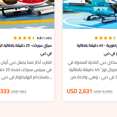
5.0
(236)
جولة الجولف الصحراوية - 60 دقيقة
جولة إمبراطورية - 45 دقيقة بالطائرة
بي
الهليكوبتر في دبي
 لأهم معالم دبي
معالم سكاي دبي النادرة المميزة في
يزرت تور لمدة
جولة "إمبريال تور" 45 دقيقة بالطائرة
المروحية في دبي ، وهي واحدة من
أطول ...
USD 2,631
USD 3,579
USD 3,095
U